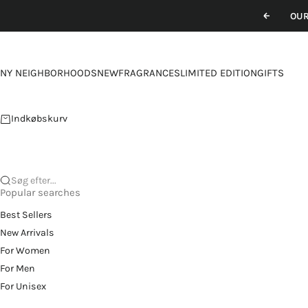
Spring til indhold
OUR
Forrige
NY NEIGHBORHOODS
NEW
FRAGRANCES
LIMITED EDITION
GIFTS
Indkøbskurv
Søg efter...
Popular searches
Best Sellers
New Arrivals
For Women
For Men
For Unisex