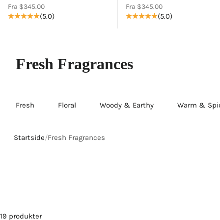
Salgspris
Salgspris
Fra $345.00
Fra $345.00
(5.0)
(5.0)
Fresh Fragrances
Fresh
Floral
Woody & Earthy
Warm & Spi
Startside
/
Fresh Fragrances
19 produkter