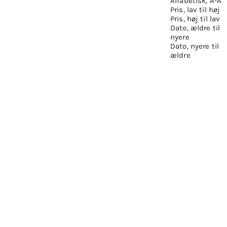
Alfabetisk, Å-A
Pris, lav til høj
Pris, høj til lav
Dato, ældre til
nyere
Dato, nyere til
ældre