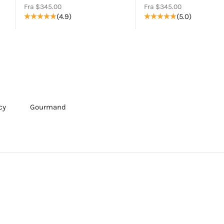
Salgspris
Salgspris
Fra $345.00
Fra $345.00
(4.9)
(5.0)
cy
Gourmand