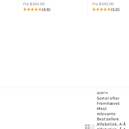
Salgspris
Salgspris
Fra $345.00
Fra $345.00
(4.9)
(5.0)
SORT
Sorter efter
Fremhævet
Mest
relevante
Bestsellere
Alfabetisk, A-Å
Show cards bigger
Show cards smalle